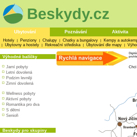
Beskydy.cz
Ubytování
Poznávání
Aktivita
Hotely
Penziony
Chalupy
Chatky a bungalovy
Kempy a autokem
|
|
|
|
Ubytovny a hostely
Rekreační střediska
Ubytování dle mapy
Výho
|
|
|
|
Digit
Výhodné balíčky
prohl
Jarní pobyty
Chci
Letní dovolená
Podzim levněji
Zimní dovolená
Wellness pobyty
Aktivní pobyty
Romantika pro dva
S dětmi
Senioři
Beskydy pro skupiny