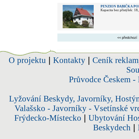
PENZION BABIČKA PO
Kapacita bez přistýlek: 18
<< předchozí
O projektu
|
Kontakty
|
Ceník reklam
Sou
Průvodce Českem - 
Lyžování Beskydy, Javorníky, Hostý
Valašsko - Javorníky - Vsetínské vr
Frýdecko-Místecko
|
Ubytování Hos
Beskydech
|