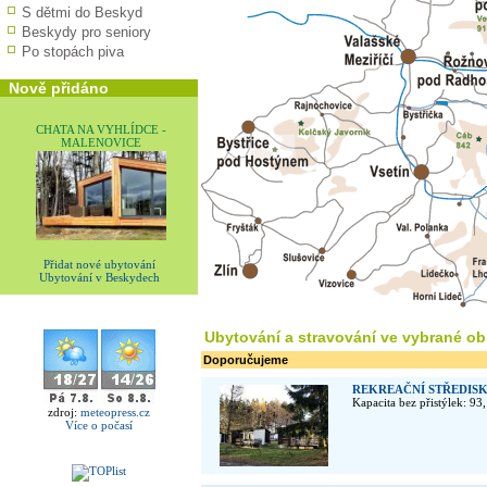
S dětmi do Beskyd
Beskydy pro seniory
Po stopách piva
Nově přidáno
CHATA NA VYHLÍDCE -
MALENOVICE
Přidat nové ubytování
Ubytování v Beskydech
Ubytování a stravování ve vybrané obl
Doporučujeme
REKREAČNÍ STŘEDIS
Kapacita bez přistýlek: 93
zdroj:
meteopress.cz
Více o počasí