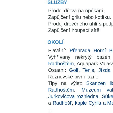
SLUŽBY
Prodej dřeva na opékání.
Zapůjčení grilu nebo kotlíku.
Prodej dřevěného uhlí s pod
Zapůjčení houpací sítě.
OKOLÍ
Plavání:
Přehrada Horní B
Vyhřívaný nekrytý baz
Radhoštěm
, Aquapark Valaš
Ostatní:
Golf
,
Tenis
,
Jízda
Rožnovské pivní lázně
Tipy na výlet:
Skanzen l
Radhoštěm
,
Muzeum vala
Jurkovičova rozhledna
,
Súke
a
Radhošť
,
kaple Cyrila a M
...