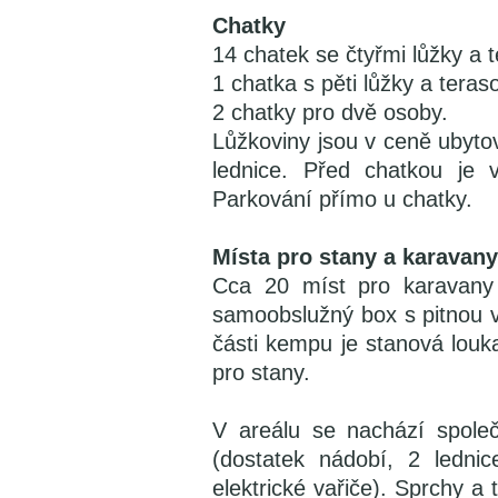
Chatky
14 chatek se čtyřmi lůžky a 
1 chatka s pěti lůžky a teras
2 chatky pro dvě osoby.
Lůžkoviny jsou v ceně ubytová
lednice. Před chatkou je v
Parkování přímo u chatky.
Místa pro stany a karavany
Cca 20 míst pro karavany 
samoobslužný box s pitnou 
části kempu je stanová louka
pro stany.
V areálu se nachází spole
(dostatek nádobí, 2 lednic
elektrické vařiče). Sprchy a 