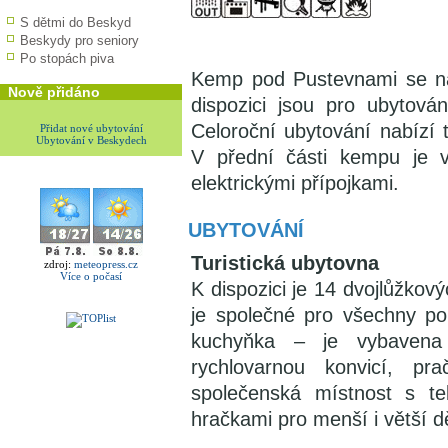
S dětmi do Beskyd
Beskydy pro seniory
Po stopách piva
Kemp pod Pustevnami se n
Nově přidáno
dispozici jsou pro ubytová
Celoroční ubytování nabízí 
Přidat nové ubytování
Ubytování v Beskydech
V přední části kempu je 
elektrickými přípojkami.
UBYTOVÁNÍ
Turistická ubytovna
zdroj:
meteopress.cz
Více o počasí
K dispozici je 14 dvojlůžkov
je společné pro všechny po
kuchyňka – je vybavena 
rychlovarnou konvicí, pr
společenská místnost s te
hračkami pro menší i větší dě