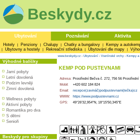
Beskydy.cz
Ubytování
Poznávání
Aktivita
Hotely
Penziony
Chalupy
Chatky a bungalovy
Kempy a autokem
|
|
|
|
Ubytovny a hostely
Rekreační střediska
Ubytování dle mapy
Výho
|
|
|
|
www.beskydy.cz
-
Ubytování
-
Vsetínské vrchy
-
Kempy a
Výhodné balíčky
KEMP POD PUSTEVNAMI
Jarní pobyty
Letní dovolená
Adresa:
Prostřední Bečva č. 272, 756 56 Prostřední
Podzim levněji
Mobil:
+420 602 184 824
Zimní dovolená
Email:
recepce(zavináč)podpustevnami(tečka)cz
WWW:
https://www.podpustevnami.cz
Wellness pobyty
GPS:
49°26'32,954"N, 18°15'50,345"E
Aktivní pobyty
Romantika pro dva
S dětmi
Senioři
Beskydy pro skupiny