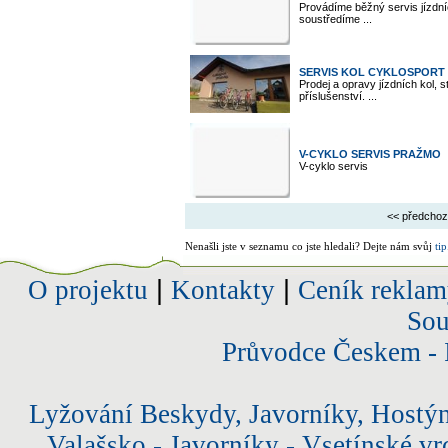
Provádíme běžný servis jízdníc
soustředíme ...
SERVIS KOL CYKLOSPORT
Prodej a opravy jízdních kol, 
příslušenství. ...
V-CYKLO SERVIS PRAŽMO
V-cyklo servis
<< předchoz
Nenašli jste v seznamu co jste hledali? Dejte nám svůj
tip
O projektu
|
Kontakty
|
Ceník reklam
Sou
Průvodce Českem - 
Lyžování Beskydy, Javorníky, Hostý
Valašsko - Javorníky - Vsetínské vr