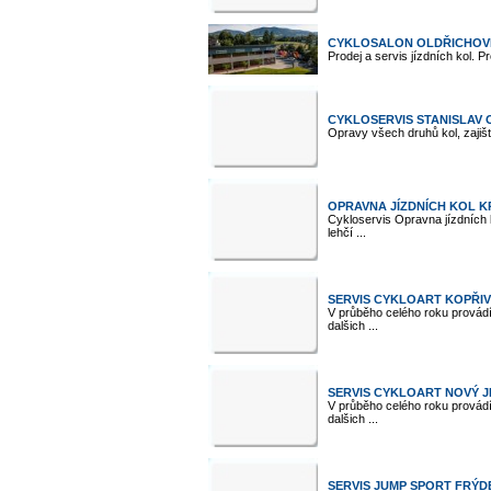
CYKLOSALON OLDŘICHOVI
Prodej a servis jízdních kol. P
CYKLOSERVIS STANISLAV
Opravy všech druhů kol, zajišt
OPRAVNA JÍZDNÍCH KOL KR
Cykloservis Opravna jízdních k
lehčí ...
SERVIS CYKLOART KOPŘIV
V průběho celého roku provádí 
dalšich ...
SERVIS CYKLOART NOVÝ J
V průběho celého roku provádí 
dalšich ...
SERVIS JUMP SPORT FRÝD