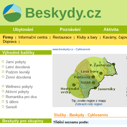
Beskydy.cz
Ubytování
Poznávání
Aktivita
Firmy
Informační centra
Restaurace
Kluby a bary
Kavárny, čajov
|
|
|
|
Doprava
|
www.beskydy.cz
-
Cykloservis
Výhodné balíčky
Jarní pobyty
Letní dovolená
Podzim levněji
Zimní dovolená
Wellness pobyty
Aktivní pobyty
Romantika pro dva
Tip: zvolte region z mapy
S dětmi
Zobrazit celý region
Senioři
Služby - Beskydy - Cykloservis
Beskydy pro skupiny
Třídění seznamu podle: