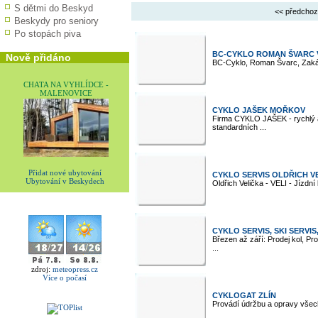
S dětmi do Beskyd
<< předchoz
Beskydy pro seniory
Po stopách piva
BC-CYKLO ROMAN ŠVARC 
Nově přidáno
BC-Cyklo, Roman Švarc, Zakáz
CHATA NA VYHLÍDCE -
MALENOVICE
CYKLO JAŠEK MOŘKOV
Firma CYKLO JAŠEK - rychlý a 
standardních ...
Přidat nové ubytování
CYKLO SERVIS OLDŘICH V
Ubytování v Beskydech
Oldřich Velička - VELI - Jízdní 
CYKLO SERVIS, SKI SERV
Březen až září: Prodej kol, Pro
...
zdroj:
meteopress.cz
Více o počasí
CYKLOGAT ZLÍN
Provádí údržbu a opravy všech 