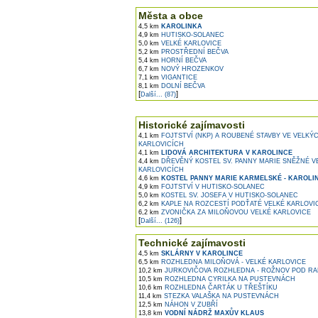
Města a obce
4,5 km
KAROLINKA
4,9 km
HUTISKO-SOLANEC
5,0 km
VELKÉ KARLOVICE
5,2 km
PROSTŘEDNÍ BEČVA
5,4 km
HORNÍ BEČVA
6,7 km
NOVÝ HROZENKOV
7,1 km
VIGANTICE
8,1 km
DOLNÍ BEČVA
[
]
Další... (87)
Historické zajímavosti
4,1 km
FOJTSTVÍ (NKP) A ROUBENÉ STAVBY VE VELKÝ
KARLOVICÍCH
4,1 km
LIDOVÁ ARCHITEKTURA V KAROLINCE
4,4 km
DŘEVĚNÝ KOSTEL SV. PANNY MARIE SNĚŽNÉ V
KARLOVICÍCH
4,6 km
KOSTEL PANNY MARIE KARMELSKÉ - KAROLI
4,9 km
FOJTSTVÍ V HUTISKO-SOLANEC
5,0 km
KOSTEL SV. JOSEFA V HUTISKO-SOLANEC
6,2 km
KAPLE NA ROZCESTÍ PODŤATÉ VELKÉ KARLOVI
6,2 km
ZVONIČKA ZA MILOŇOVOU VELKÉ KARLOVICE
[
]
Další... (126)
Technické zajímavosti
4,5 km
SKLÁRNY V KAROLINCE
6,5 km
ROZHLEDNA MILOŇOVÁ - VELKÉ KARLOVICE
10,2 km
JURKOVIČOVA ROZHLEDNA - ROŽNOV POD R
10,5 km
ROZHLEDNA CYRILKA NA PUSTEVNÁCH
10,6 km
ROZHLEDNA ČARTÁK U TŘEŠTÍKU
11,4 km
STEZKA VALAŠKA NA PUSTEVNÁCH
12,5 km
NÁHON V ZUBŘÍ
13,8 km
VODNÍ NÁDRŽ MAXŮV KLAUS