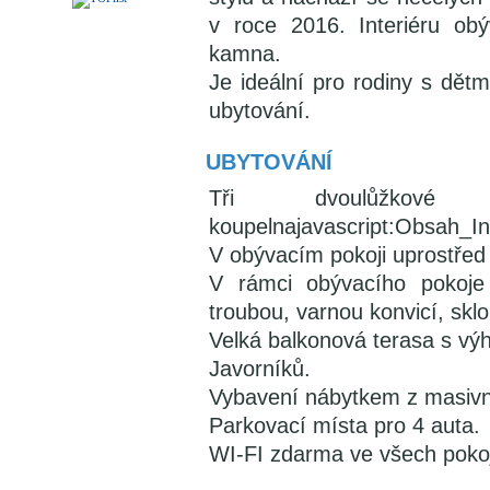
v roce 2016. Interiéru ob
kamna.
Je ideální pro rodiny s dětmi
ubytování.
UBYTOVÁNÍ
Tři dvoulůžkové 
koupelnajavascript:Obsah_Ins
V obývacím pokoji uprostře
V rámci obývacího pokoje 
troubou, varnou konvicí, skl
Velká balkonová terasa s výh
Javorníků.
Vybavení nábytkem z masivn
Parkovací místa pro 4 auta.
WI-FI zdarma ve všech pokoj