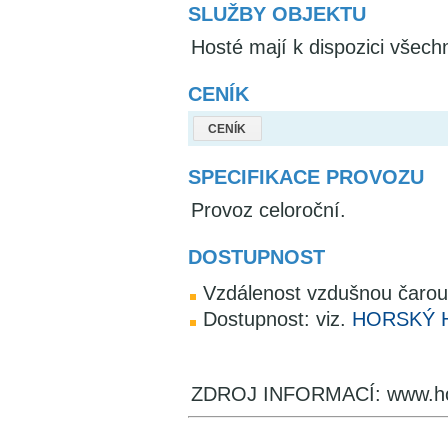
SLUŽBY OBJEKTU
Hosté mají k dispozici všec
CENÍK
CENÍK
SPECIFIKACE PROVOZU
Provoz celoroční.
DOSTUPNOST
Vzdálenost vzdušnou čarou
Dostupnost: viz.
HORSKÝ H
ZDROJ INFORMACÍ: www.hot
V okolí najdete ...