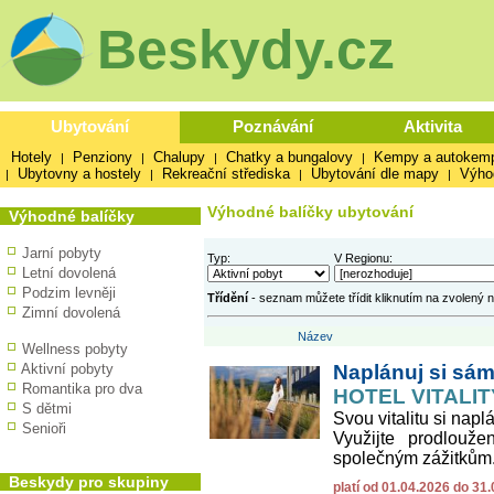
Beskydy.cz
Ubytování
Poznávání
Aktivita
Hotely
Penziony
Chalupy
Chatky a bungalovy
Kempy a autokem
|
|
|
|
Ubytovny a hostely
Rekreační střediska
Ubytování dle mapy
Výho
|
|
|
|
Výhodné balíčky ubytování
Výhodné balíčky
Jarní pobyty
Typ:
V Regionu:
Letní dovolená
Podzim levněji
Třídění
- seznam můžete třídit kliknutím na zvolený 
Zimní dovolená
Název
Wellness pobyty
Aktivní pobyty
Naplánuj si sám 
Romantika pro dva
HOTEL VITALITY
S dětmi
Svou vitalitu si nap
Senioři
Využijte prodlouž
společným zážitkům. S
Beskydy pro skupiny
platí od 01.04.2026 do 31