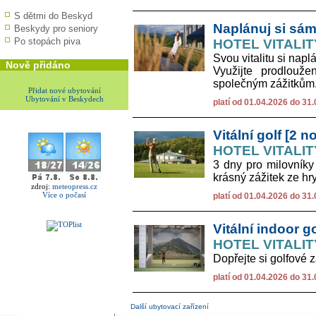
S dětmi do Beskyd
Naplánuj si sám 
Beskydy pro seniory
Po stopách piva
HOTEL VITALITY
Svou vitalitu si nap
Nově přidáno
Využijte prodlouž
společným zážitkům. S
Přidat nové ubytování
Ubytování v Beskydech
platí od 01.04.2026 do 31
Vitální golf [2 no
HOTEL VITALITY
3 dny pro milovníky 
krásný zážitek ze hr
zdroj:
meteopress.cz
Více o počasí
platí od 01.04.2026 do 31
Vitální indoor go
HOTEL VITALITY
Dopřejte si golfové 
platí od 01.04.2026 do 31
Další ubytovací zařízení